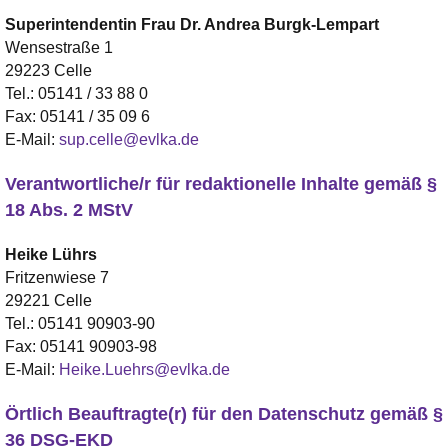
Superintendentin
Frau Dr. Andrea
Burgk-Lempart
Wensestraße 1
29223 Celle
Tel.:
05141 / 33 88 0
Fax:
05141 / 35 09 6
E-Mail:
sup.celle@evlka.de
Verantwortliche/r für redaktionelle Inhalte gemäß §
18 Abs. 2 MStV
Heike
Lührs
Fritzenwiese 7
29221 Celle
Tel.:
05141 90903-90
Fax:
05141 90903-98
E-Mail:
Heike.Luehrs@evlka.de
Örtlich Beauftragte(r) für den Datenschutz gemäß §
36 DSG-EKD