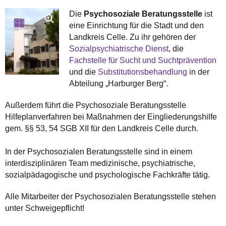
diakonische Akteure,
Die
Psychosoziale Beratungsstelle
ist
die aus ihrem
eine Einrichtung für die Stadt und den
christlichen
Landkreis Celle. Zu ihr gehören der
Selbstverständnis
Sozialpsychiatrische Dienst
, die
heraus ihre Hilfe
Fachstelle für Sucht und Suchtprävention
anbieten. Verbunden
und die
Substitutionsbehandlung
in der
sind die diakonischen
Abteilung „Harburger Berg“.
Partner durch den
Arbeitskreis Diakonie.
Außerdem führt die Psychosoziale Beratungsstelle
Hilfeplanverfahren bei Maßnahmen der Eingliederungshilfe
gem. §§ 53, 54 SGB XII für den Landkreis Celle durch.
In der Psychosozialen Beratungsstelle sind in einem
interdisziplinären Team medizinische, psychiatrische,
sozialpädagogische und psychologische Fachkräfte tätig.
Alle Mitarbeiter der Psychosozialen Beratungsstelle stehen
unter Schweigepflicht!