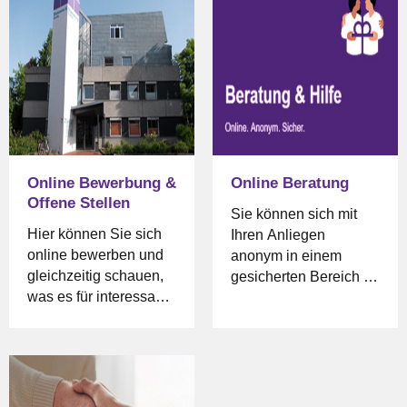
Gesetzes über Hilfen
Medikamente,
für Psychisch Kranke
Glücksspiel) haben.
und
Schutzmaßnahmen
(NPsychKG). In einem
öffentlich-rechtlichen
Vertrag hat der
Landkreis Celle diese
Online Bewerbung &
Online Beratung
Aufgaben an den Ev.-
Offene Stellen
luth. Kirchenkreis
Sie können sich mit
Celle übertragen.
Hier können Sie sich
Ihren Anliegen
online bewerben und
anonym in einem
gleichzeitig schauen,
gesicherten Bereich an
was es für interessante
Mitarbeiter des
offene Stellen gibt. Wir
Sozialpsychiatrischen
freuen uns auf Ihre
Dienstes oder der
Bewerbung.
Fachstelle für Sucht
und Suchtprävention
wenden. Bitte klicken