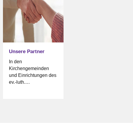
Sie dazu auf die
entsprechenden Links
oder scannen Sie den
QR-Code unter dem
Link.
Unsere Partner
In den
Kirchengemeinden
und Einrichtungen des
ev.-luth.
Kirchenkreises Celle
wird in vielfältiger
Weise diakonisch
gehandelt. Darüber
hinaus gibt es aber in
Celle Stadt und Land
noch viele weitere