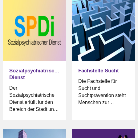
Sozialpsychiatrischer
Fachstelle Sucht
Dienst
Die Fachstelle für
Der
Sucht und
Sozialpsychiatrische
Suchtprävention steht
Dienst erfüllt für den
Menschen zur
Bereich der Stadt und
Verfügung, die
des Landkreises Celle
Probleme mit einer
die Aufgaben nach Teil
Suchterkrankung oder
I des
Suchtmittelmissbrauch
Niedersächsischen
(Alkohol, Drogen,